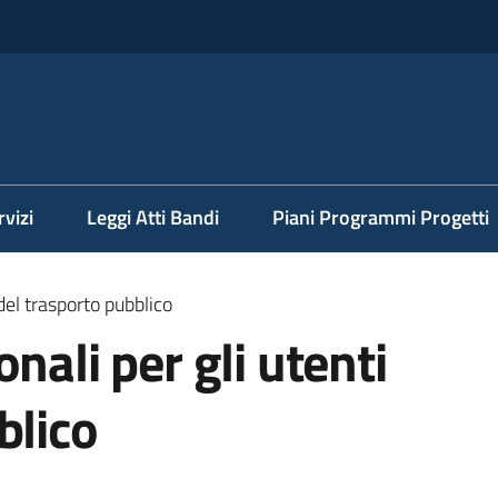
rvizi
Leggi Atti Bandi
Piani Programmi Progetti
del trasporto pubblico
nali per gli utenti
blico