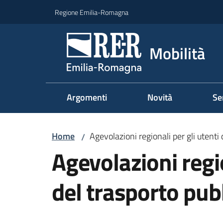
Vai al contenuto
Vai alla navigazione
Vai al footer
Regione Emilia-Romagna
Mobilità
Argomenti
Novità
Se
Home
Agevolazioni regionali per gli utenti 
/
Agevolazioni regio
del trasporto pub