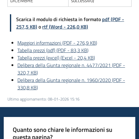
DICEMBRE
successivo)
Scarica il modulo di richiesta in formato
pdf
(
PDF
-
257,5 KB
)
o
rtf
(
Word
-
226,0 KB
)
Maggiori informazioni
(
PDF
-
276,9 KB
)
Tabella prezzi (pdf)
(
PDF
-
83,3 KB
)
Tabella prezzi (excel)
(
Excel
-
20,4 KB
)
Delibera della Giunta regionale n. 4477/2021
(
PDF
-
320,7 KB
)
Delibera della Giunta regionale n. 1960/2020
(
PDF
-
330,8 KB
)
Ultimo aggiornamento
:
08-01-2026 15:16
Quanto sono chiare le informazioni su
questa pagina?