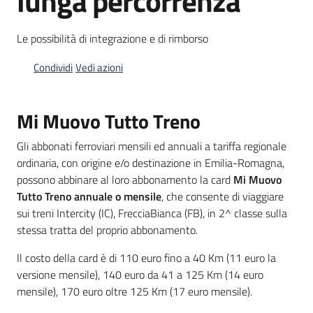
lunga percorrenza
Piani
Programmi
Le possibilità di integrazione e di rimborso
Progetti
Condividi
Vedi azioni
Mi Muovo Tutto Treno
Osservatorio
Gli abbonati ferroviari mensili ed annuali a tariffa regionale
educazione
ordinaria, con origine e/o destinazione in Emilia-Romagna,
sicurezza
possono abbinare al loro abbonamento la card
Mi Muovo
stradale
Tutto Treno annuale o mensile
, che consente di viaggiare
sui treni Intercity (IC), FrecciaBianca (FB), in 2^ classe sulla
stessa tratta del proprio abbonamento.
Seguici
Il costo della card è di 110 euro fino a 40 Km (11 euro la
su
versione mensile), 140 euro da 41 a 125 Km (14 euro
mensile), 170 euro oltre 125 Km (17 euro mensile).