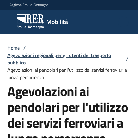
Vai al contenuto
Vai alla navigazione
Vai al footer
Regione Emilia-Romagna
Mobilità
Mobilità
Argomenti
Home
/
Agevolazioni regionali per gli utenti del trasporto
/
pubblico
Agevolazioni ai pendolari per l'utilizzo dei servizi ferroviari a
Novità
lunga percorrenza
Agevolazioni ai
Servizi
pendolari per l'utilizzo
Leggi
dei servizi ferroviari a
Atti
Bandi