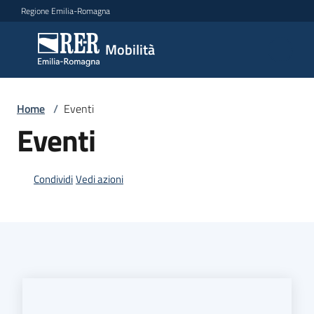
Vai al contenuto
Vai alla navigazione
Vai al footer
Regione Emilia-Romagna
Mobilità
Mobilità
Argomenti
Home
/
Eventi
Eventi
Novità
Condividi
Vedi azioni
Servizi
Leggi
Atti
Bandi