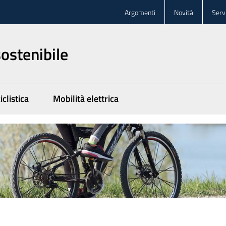
Argomenti
Novità
Servi
sostenibile
iclistica
Mobilità elettrica
le