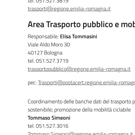
tel. 051.527.3819
trasporti@regione.emilia-romagna.it
Area Trasporto pubblico e mobi
Responsabile:
Elisa Tommasini
Viale Aldo Moro 30
40127 Bologna
tel. 051.527.3719
trasportopubblico@regione.emilia-romagna.it
pec:
Trasporti@postacert.regione.emilia-romagn
Coordinamento delle banche dati del trasporto p
sostenibile; promozione della mobilità ciclabile
Tommaso Simeoni
tel. 051.527.3016
Tommaso.Simeoni@regione.emilia-romagna.it