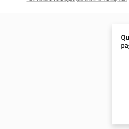
Qu
pa
Valut