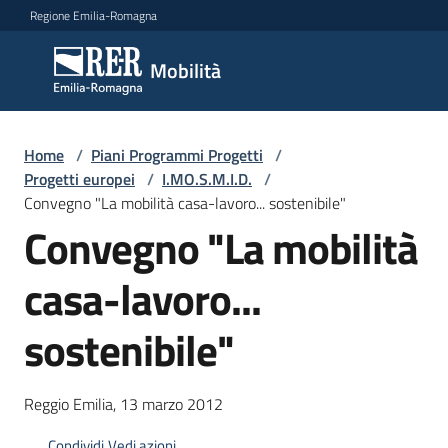
Vai al contenuto
Vai alla navigazione
Vai al footer
Regione Emilia-Romagna
Mobilità
Mobilità
Argomenti
Home
/
Piani Programmi Progetti
/
Progetti europei
/
I.MO.S.M.I.D.
/
Convegno "La mobilità casa-lavoro... sostenibile"
Convegno "La mobilità
Novità
casa-lavoro...
Servizi
sostenibile"
Leggi
Atti
Reggio Emilia, 13 marzo 2012
Bandi
Condividi
Vedi azioni