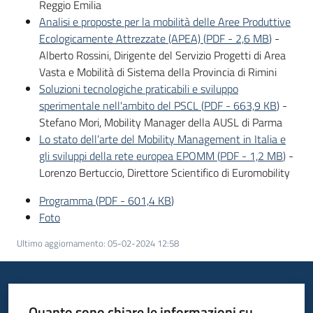
Reggio Emilia
Analisi e proposte per la mobilità delle Aree Produttive
Ecologicamente Attrezzate (APEA)
(
PDF
-
2,6 MB
)
-
Alberto Rossini, Dirigente del Servizio Progetti di Area
Vasta e Mobilità di Sistema della Provincia di Rimini
Soluzioni tecnologiche praticabili e sviluppo
sperimentale nell'ambito del PSCL
(
PDF
-
663,9 KB
)
-
Stefano Mori, Mobility Manager della AUSL di Parma
Lo stato dell’arte del Mobility Management in Italia e
gli sviluppi della rete europea EPOMM
(
PDF
-
1,2 MB
)
-
Lorenzo Bertuccio, Direttore Scientifico di Euromobility
Programma
(
PDF
-
601,4 KB
)
Foto
Ultimo aggiornamento
:
05-02-2024 12:58
Quanto sono chiare le informazioni su