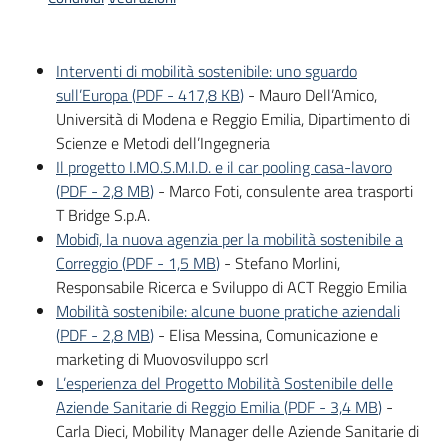
Piani
Programmi
Progetti
Interventi di mobilità sostenibile: uno sguardo
Menu selezionato
sull’Europa
(
PDF
-
417,8 KB
)
- Mauro Dell’Amico,
Università di Modena e Reggio Emilia, Dipartimento di
Scienze e Metodi dell’Ingegneria
Il progetto I.MO.S.M.I.D. e il car pooling casa-lavoro
(
PDF
-
2,8 MB
)
- Marco Foti, consulente area trasporti
Osservatorio
T Bridge S.p.A.
educazione
Mobidì, la nuova agenzia per la mobilità sostenibile a
sicurezza
Correggio
(
PDF
-
1,5 MB
)
- Stefano Morlini,
stradale
Responsabile Ricerca e Sviluppo di ACT Reggio Emilia
Mobilità sostenibile: alcune buone pratiche aziendali
(
PDF
-
2,8 MB
)
- Elisa Messina, Comunicazione e
Seguici
marketing di Muovosviluppo scrl
su
L’esperienza del Progetto Mobilità Sostenibile delle
Aziende Sanitarie di Reggio Emilia
(
PDF
-
3,4 MB
)
-
Carla Dieci, Mobility Manager delle Aziende Sanitarie di