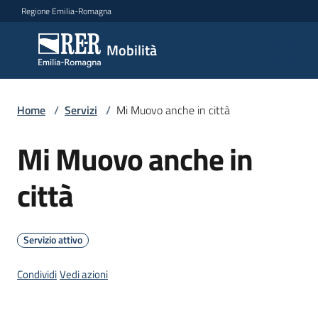
Vai al contenuto
Vai alla navigazione
Vai al footer
Regione Emilia-Romagna
Mobilità
Mobilità
Argomenti
Home
/
Servizi
/
Mi Muovo anche in città
Mi Muovo anche in
Salta al contenuto
Novità
città
Servizi
Menu selezionato
Servizio attivo
Leggi
Condividi
Vedi azioni
Atti
Bandi