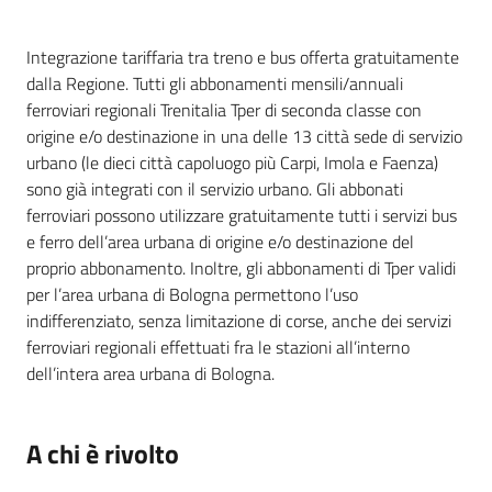
Piani
Cos'è
Programmi
Integrazione tariffaria tra treno e bus offerta gratuitamente
Progetti
dalla Regione. Tutti gli abbonamenti mensili/annuali
ferroviari regionali Trenitalia Tper di seconda classe con
origine e/o destinazione in una delle 13 città sede di servizio
urbano (le dieci città capoluogo più Carpi, Imola e Faenza)
sono già integrati con il servizio urbano. Gli abbonati
ferroviari possono utilizzare gratuitamente tutti i servizi bus
Osservatorio
e ferro dell’area urbana di origine e/o destinazione del
educazione
proprio abbonamento. Inoltre, gli abbonamenti di Tper validi
sicurezza
per l’area urbana di Bologna permettono l’uso
stradale
indifferenziato, senza limitazione di corse, anche dei servizi
ferroviari regionali effettuati fra le stazioni all’interno
dell’intera area urbana di Bologna.
Seguici
su
A chi è rivolto