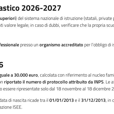
olastico 2026-2027
uperiori
) del sistema nazionale di istruzione (statali, private p
enti valore legale; in caso di dubbi, verificare che la propria sc
fessionale
presso un
organismo accreditato
per l’obbligo di
6
guale a 30.000 euro
, calcolata con riferimento al nucleo fam
con
riportato il numero di protocollo attribuito da INPS
. Le 
sso essere ripresentate solo dal 18 novembre al 18 dicembre 
 data di nascita ricade tra il
01/01/2013
e il
31/12/2013
, in
tazione ISEE.