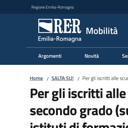
Vai al contenuto
Vai alla navigazione
Vai al footer
Regione Emilia-Romagna
Mobilità
Argomenti
Novità
Se
Home
SALTA SU!
Per gli iscritti alle s
/
/
Per gli iscritti al
secondo grado (su
istituti di formaz