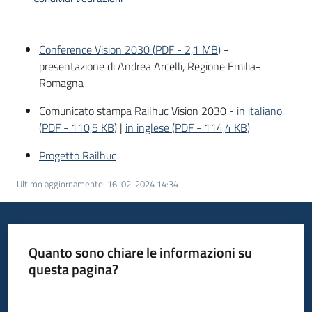
Piani
Programmi
Progetti
Conference Vision 2030
(
PDF
-
2,1 MB
)
-
Menu selezionato
presentazione di Andrea Arcelli, Regione Emilia-
Romagna
Comunicato stampa Railhuc Vision 2030 -
in italiano
(
PDF
-
110,5 KB
)
|
in inglese
(
PDF
-
114,4 KB
)
Osservatorio
educazione
Progetto Railhuc
sicurezza
Ultimo aggiornamento
:
16-02-2024 14:34
stradale
Seguici
Quanto sono chiare le informazioni su
su
questa pagina?
Valuta da 1 a 5 stelle