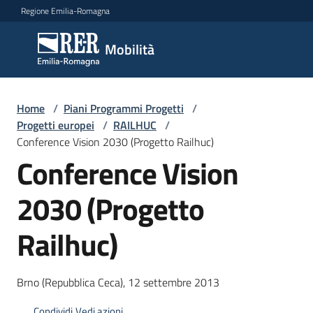
Vai al contenuto
Vai alla navigazione
Vai al footer
Regione Emilia-Romagna
Mobilità
Mobilità
Argomenti
Home
/
Piani Programmi Progetti
/
Progetti europei
/
RAILHUC
/
Conference Vision 2030 (Progetto Railhuc)
Conference Vision
Novità
2030 (Progetto
Servizi
Railhuc)
Leggi
Atti
Brno (Repubblica Ceca), 12 settembre 2013
Bandi
Condividi
Vedi azioni