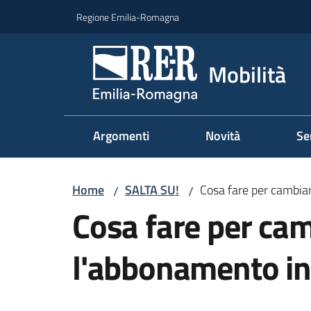
Vai al contenuto
Vai alla navigazione
Vai al footer
Regione Emilia-Romagna
Mobilità
Argomenti
Novità
Se
Home
SALTA SU!
Cosa fare per cambia
/
/
Cosa fare per ca
l'abbonamento in