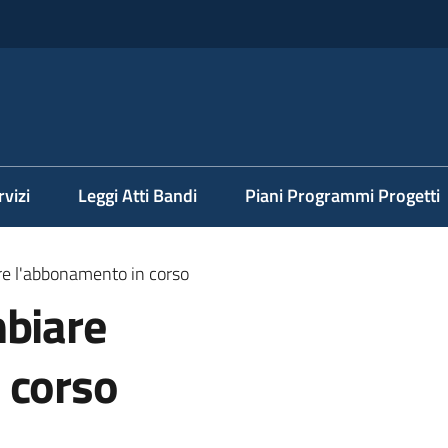
rvizi
Leggi Atti Bandi
Piani Programmi Progetti
re l'abbonamento in corso
mbiare
 corso