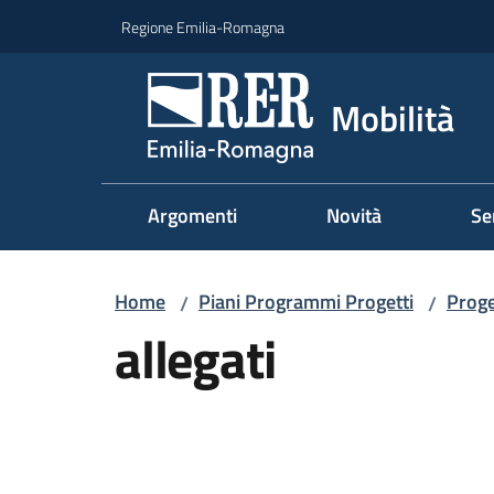
Vai al contenuto
Vai alla navigazione
Vai al footer
Regione Emilia-Romagna
Mobilità
Argomenti
Novità
Se
Home
Piani Programmi Progetti
Proge
/
/
allegati