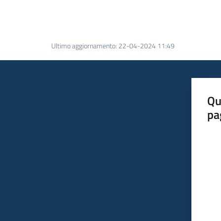
Ultimo aggiornamento
:
22-04-2024 11:49
Qu
pa
Valut