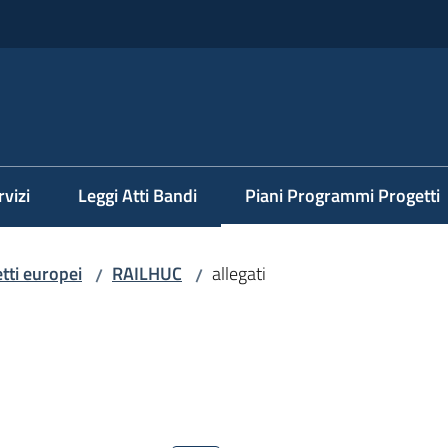
rvizi
Leggi Atti Bandi
Piani Programmi Progetti
Menu selezionato
tti europei
RAILHUC
allegati
/
/