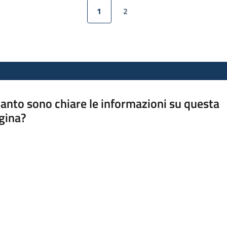
1
2
Pagina precedente
Pagina
Pagina
Pagina successiva
anto sono chiare le informazioni su questa
gina?
a da 1 a 5 stelle