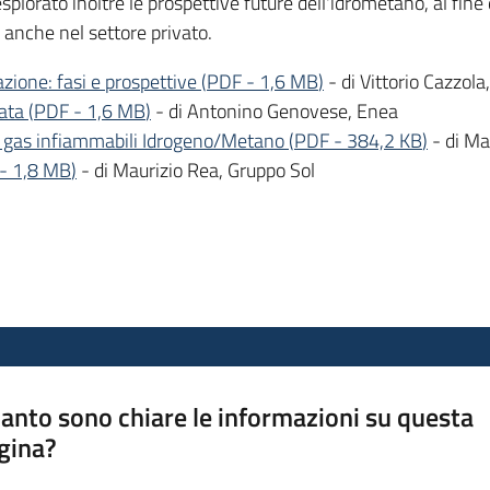
splorato inoltre le prospettive future dell'idrometano, al fin
ma anche nel settore privato.
ione: fasi e prospettive
(
PDF
-
1,6 MB
)
- di Vittorio Cazzol
ata
(
PDF
-
1,6 MB
)
- di Antonino Genovese, Enea
 di gas infiammabili Idrogeno/Metano
(
PDF
-
384,2 KB
)
- di Ma
-
1,8 MB
)
- di Maurizio Rea, Gruppo Sol
anto sono chiare le informazioni su questa
gina?