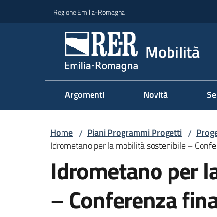
Vai al contenuto
Vai alla navigazione
Vai al footer
Regione Emilia-Romagna
Mobilità
Argomenti
Novità
Se
Home
Piani Programmi Progetti
Proge
/
/
Idrometano per la mobilità sostenibile – Conf
Idrometano per la
– Conferenza fina