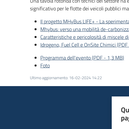
Una tavola rotonda con tecnici del settore ha e
significativo per le flotte dei veicoli pubblici 
Il progetto MHyBus LIFE+ - La sperimentaz
Mhybus: verso una mobilità de-carbonizz
Caratteristiche e pericolosità di miscele
Idrogeno, Fuel Cell e OnSite Chimici
(
PDF
Programma dell'evento
(
PDF
-
1,3 MB
)
Foto
Ultimo aggiornamento
:
16-02-2024 14:22
Qu
pa