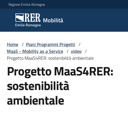
Vai al contenuto
Vai alla navigazione
Vai al footer
Regione Emilia-Romagna
Mobilità
Mobilità
Argomenti
Home
/
Piani Programmi Progetti
/
MaaS - Mobility as a Service
/
video
/
Progetto MaaS4RER: sostenibilità ambientale
Progetto MaaS4RER:
Novità
sostenibilità
Servizi
ambientale
Leggi
Atti
Bandi