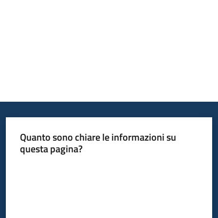
Piani
Programmi
Progetti
Menu selezionato
Osservatorio
educazione
sicurezza
stradale
Quanto sono chiare le informazioni su
questa pagina?
Valuta da 1 a 5 stelle
Seguici
su