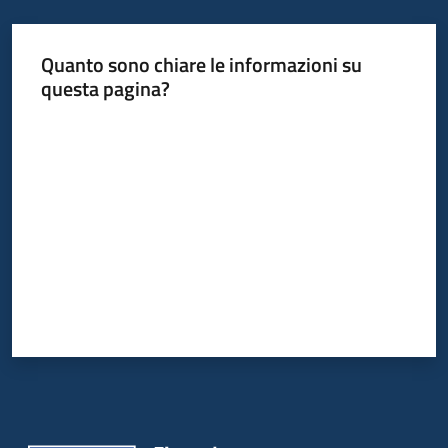
Piani
Programmi
Quanto sono chiare le informazioni su
Progetti
questa pagina?
Valuta da 1 a 5 stelle
Osservatorio
educazione
sicurezza
stradale
Seguici
su