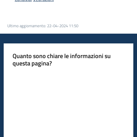
Piani
Programmi
Progetti
Ultimo aggiornamento
:
22-04-2024 11:50
Menu selezionato
Quanto sono chiare le informazioni su
Osservatorio
questa pagina?
educazione
Valuta da 1 a 5 stelle
sicurezza
stradale
Seguici
su