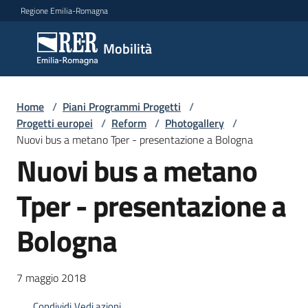
Vai al contenuto
Vai alla navigazione
Vai al footer
Regione Emilia-Romagna
Mobilità
Mobilità
Argomenti
Home
/
Piani Programmi Progetti
/
Progetti europei
/
Reform
/
Photogallery
/
Nuovi bus a metano Tper - presentazione a Bologna
Nuovi bus a metano
Novità
Tper - presentazione a
Servizi
Bologna
Leggi
Atti
7 maggio 2018
Bandi
Condividi
Vedi azioni