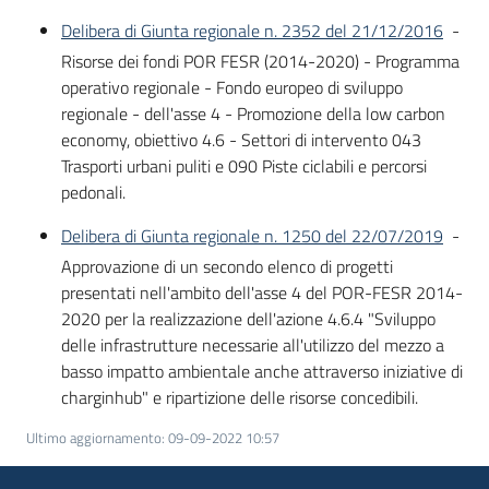
Piani
Delibera di Giunta regionale n. 2352 del 21/12/2016
-
Programmi
Risorse dei fondi POR FESR (2014-2020) - Programma
Progetti
operativo regionale - Fondo europeo di sviluppo
Menu selezionato
regionale - dell'asse 4 - Promozione della low carbon
economy, obiettivo 4.6 - Settori di intervento 043
Trasporti urbani puliti e 090 Piste ciclabili e percorsi
pedonali.
Osservatorio
Delibera di Giunta regionale n. 1250 del 22/07/2019
-
educazione
Approvazione di un secondo elenco di progetti
sicurezza
presentati nell'ambito dell'asse 4 del POR-FESR 2014-
stradale
2020 per la realizzazione dell'azione 4.6.4 "Sviluppo
delle infrastrutture necessarie all'utilizzo del mezzo a
basso impatto ambientale anche attraverso iniziative di
Seguici
charginhub" e ripartizione delle risorse concedibili.
su
Ultimo aggiornamento
:
09-09-2022 10:57