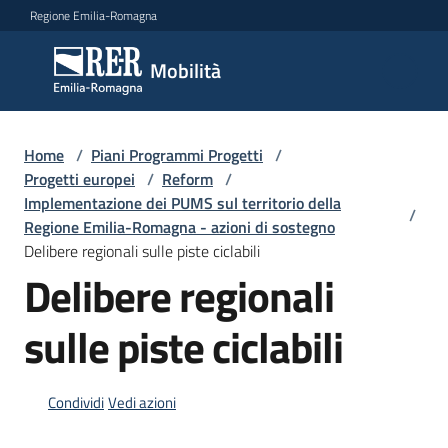
Vai al contenuto
Vai alla navigazione
Vai al footer
Regione Emilia-Romagna
Mobilità
Mobilità
Argomenti
Home
/
Piani Programmi Progetti
/
Progetti europei
/
Reform
/
Implementazione dei PUMS sul territorio della
/
Regione Emilia-Romagna - azioni di sostegno
Novità
Delibere regionali sulle piste ciclabili
Delibere regionali
Servizi
sulle piste ciclabili
Leggi
Atti
Condividi
Vedi azioni
Bandi