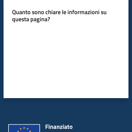
Piani
Quanto sono chiare le informazioni su
Programmi
questa pagina?
Progetti
Menu selezionato
Valuta da 1 a 5 stelle
Osservatorio
educazione
sicurezza
stradale
Seguici
su