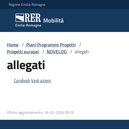
Vai al contenuto
Vai alla navigazione
Vai al footer
Regione Emilia-Romagna
Mobilità
Mobilità
Argomenti
Home
/
Piani Programmi Progetti
/
Progetti europei
/
NOVELOG
/
allegati
allegati
Novità
Condividi
Vedi azioni
Servizi
Leggi
Ultimo aggiornamento
:
16-02-2024 09:25
Atti
Bandi