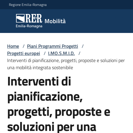
Vai al contenuto
Vai alla navigazione
Vai al footer
Regione Emilia-Romagna
Mobilità
Mobilità
Argomenti
Home
/
Piani Programmi Progetti
/
Progetti europei
/
I.MO.S.M.I.D.
/
Interventi di pianificazione, progetti, proposte e soluzioni per
una mobilità integrata sostenibile
Novità
Interventi di
pianificazione,
Servizi
progetti, proposte e
Leggi
Atti
soluzioni per una
Bandi