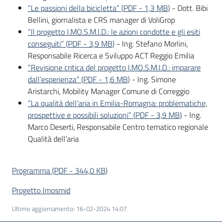
“Le passioni della bicicletta”
(
PDF
-
1,3 MB
)
- Dott. Bibi
Bellini, giornalista e CRS manager di VoliGrop
“Il progetto I.MO.S.M.I.D.: le azioni condotte e gli esiti
conseguiti”
(
PDF
-
3,9 MB
)
- Ing. Stefano Morlini,
Responsabile Ricerca e Sviluppo ACT Reggio Emilia
“Revisione critica del progetto I.MO.S.M.I.D.: imparare
dall’esperienza”
(
PDF
-
1,6 MB
)
- Ing. Simone
Aristarchi, Mobility Manager Comune di Correggio
“La qualità dell’aria in Emilia-Romagna: problematiche,
prospettive e possibili soluzioni”
(
PDF
-
3,9 MB
)
- Ing.
Marco Deserti, Responsabile Centro tematico regionale
Qualità dell’aria
Programma
(
PDF
-
344,0 KB
)
Progetto Imosmid
Ultimo aggiornamento
:
16-02-2024 14:07