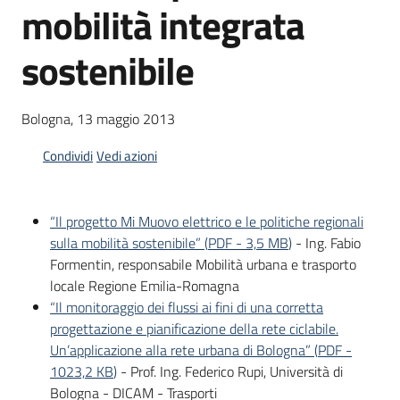
mobilità integrata
Piani
Programmi
sostenibile
Progetti
Menu selezionato
Bologna, 13 maggio 2013
Condividi
Vedi azioni
Osservatorio
educazione
sicurezza
“Il progetto Mi Muovo elettrico e le politiche regionali
stradale
sulla mobilità sostenibile”
(
PDF
-
3,5 MB
)
- Ing. Fabio
Formentin, responsabile Mobilità urbana e trasporto
locale Regione Emilia-Romagna
“Il monitoraggio dei flussi ai fini di una corretta
Seguici
progettazione e pianificazione della rete ciclabile.
su
Un’applicazione alla rete urbana di Bologna”
(
PDF
-
1023,2 KB
)
- Prof. Ing. Federico Rupi, Università di
Bologna - DICAM - Trasporti