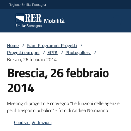
Vai al contenuto
Vai alla navigazione
Vai al footer
Regione Emilia-Romagna
Mobilità
Mobilità
Argomenti
Home
/
Piani Programmi Progetti
/
Progetti europei
/
EPTA
/
Photogallery
/
Brescia, 26 febbraio 2014
Brescia, 26 febbraio
Novità
2014
Servizi
Meeting di progetto e convegno "Le funzioni delle agenzie
Leggi
per il trasporto pubblico" - foto di Andrea Normanno
Atti
Bandi
Condividi
Vedi azioni