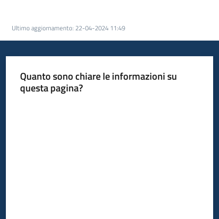
Piani
Programmi
Ultimo aggiornamento
:
22-04-2024 11:49
Progetti
Menu selezionato
Quanto sono chiare le informazioni su
questa pagina?
Osservatorio
Valuta da 1 a 5 stelle
educazione
sicurezza
stradale
Seguici
su