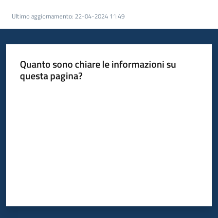
Piani
Ultimo aggiornamento
:
22-04-2024 11:49
Programmi
Progetti
Menu selezionato
Quanto sono chiare le informazioni su
questa pagina?
Valuta da 1 a 5 stelle
Osservatorio
educazione
sicurezza
stradale
Seguici
su