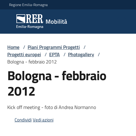
Vai al contenuto
Vai alla navigazione
Vai al footer
Regione Emilia-Romagna
Mobilità
Mobilità
Argomenti
Home
/
Piani Programmi Progetti
/
Progetti europei
/
EPTA
/
Photogallery
/
Bologna - febbraio 2012
Bologna - febbraio
Novità
2012
Servizi
Kick off meeting - foto di Andrea Normanno
Leggi
Atti
Condividi
Vedi azioni
Bandi