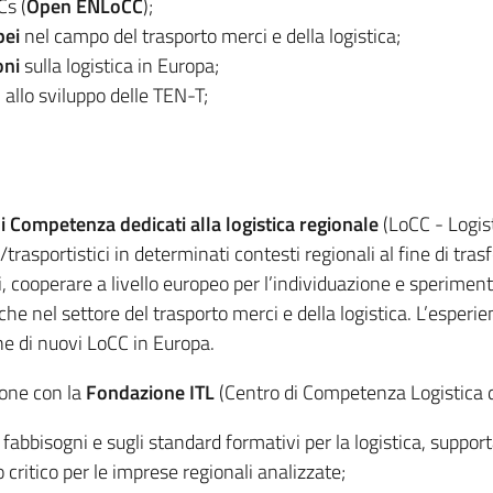
Cs (
Open ENLoCC
);
pei
nel campo del trasporto merci e della logistica;
oni
sulla logistica in Europa;
 allo sviluppo delle TEN-T;
di Competenza dedicati alla logistica regionale
(LoCC - Logis
ci/trasportistici in determinati contesti regionali al fine di tra
ati, cooperare a livello europeo per l’individuazione e sperimen
iche nel settore del trasporto merci e della logistica. L’esperi
one di nuovi LoCC in Europa.
zione con la
Fondazione ITL
(Centro di Competenza Logistica
i fabbisogni e sugli standard formativi per la logistica, suppo
o critico per le imprese regionali analizzate;