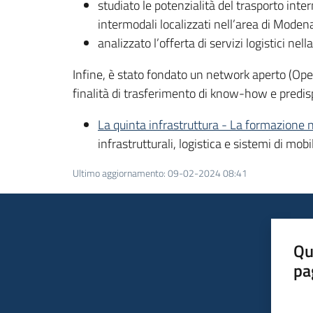
studiato le potenzialità del trasporto inter
intermodali localizzati nell’area di Modena
analizzato l’offerta di servizi logistici n
Infine, è stato fondato un network aperto (Open
finalità di trasferimento di know-how e predi
La quinta infrastruttura - La formazione ne
infrastrutturali, logistica e sistemi di mobi
Ultimo aggiornamento
:
09-02-2024 08:41
Qu
pa
Valut