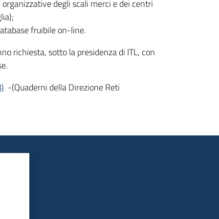
d organizzative degli scali merci e dei centri
ia);
atabase fruibile on-line.
o richiesta, sotto la presidenza di ITL, con
se.
B
)
-(Quaderni della Direzione Reti