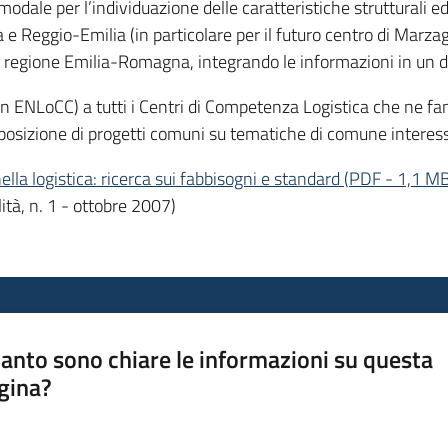
modale per l’indi­viduazione delle caratteristiche strutturali e
 e Reggio-Emilia (in particolare per il futuro centro di Marzagl
ella regione Emilia-Romagna, integrando le informazioni in un d
 ENLoCC) a tutti i Centri di Competenza Logistica che ne fann
sposizione di progetti comuni su tematiche di comune interes
lla logistica: ricerca sui fabbisogni e standard
(
PDF
-
1,1 M
lità, n. 1 - ottobre 2007)
anto sono chiare le informazioni su questa
gina?
a da 1 a 5 stelle