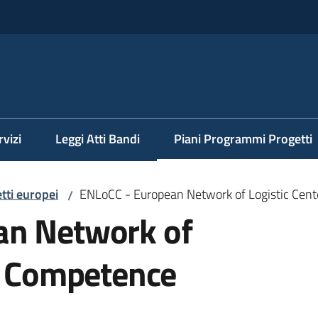
rvizi
Leggi Atti Bandi
Piani Programmi Progetti
Menu selezionato
tti europei
ENLoCC - European Network of Logistic Cen
/
an Network of
of Competence