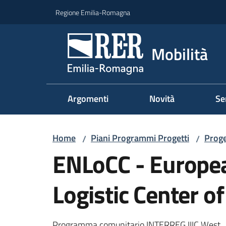
Vai al contenuto
Vai alla navigazione
Vai al footer
Regione Emilia-Romagna
Mobilità
Argomenti
Novità
Se
Home
Piani Programmi Progetti
Proge
/
/
ENLoCC - Europe
Logistic Center 
Programma comunitario INTERREG IIIC West