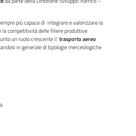
te
da parte della Direzione Sviluppo Traffico –
sempre più capace di integrare e valorizzare la
 la competitività delle filiere produttive
sunto un ruolo crescente il
trasporto aereo
ttandosi in generale di tipologie merceologiche
na