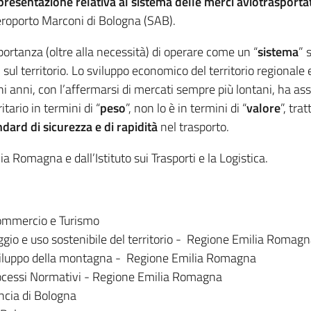
presentazione relativa al sistema delle merci aviotrasporta
aeroporto Marconi di Bologna (SAB).
mportanza (oltre alla necessità) di operare come un “
sistema
” 
 sul territorio. Lo sviluppo economico del territorio regionale e
ni anni, con l’affermarsi di mercati sempre più lontani, ha as
tario in termini di “
peso
”, non lo è in termini di “
valore
”, tra
ndard di sicurezza e di rapidità
nel trasporto.
a Romagna e dall’Istituto sui Trasporti e la Logistica.
Commercio e Turismo
aggio e uso sostenibile del territorio - Regione Emilia Romag
sviluppo della montagna - Regione Emilia Romagna
 Processi Normativi - Regione Emilia Romagna
incia di Bologna