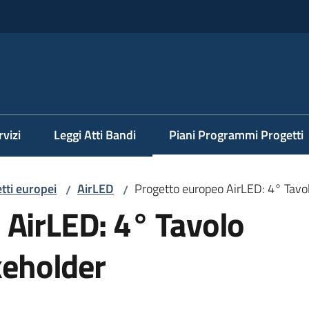
rvizi
Leggi Atti Bandi
Piani Programmi Progetti
Menu selezionato
tti europei
AirLED
Progetto europeo AirLED: 4° Tavol
/
/
 AirLED: 4° Tavolo
keholder