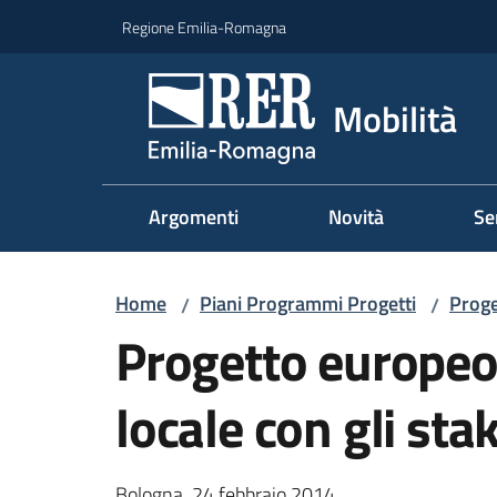
Vai al contenuto
Vai alla navigazione
Vai al footer
Regione Emilia-Romagna
Mobilità
Argomenti
Novità
Se
Home
Piani Programmi Progetti
Proge
/
/
Progetto europeo
locale con gli sta
Bologna, 24 febbraio 2014