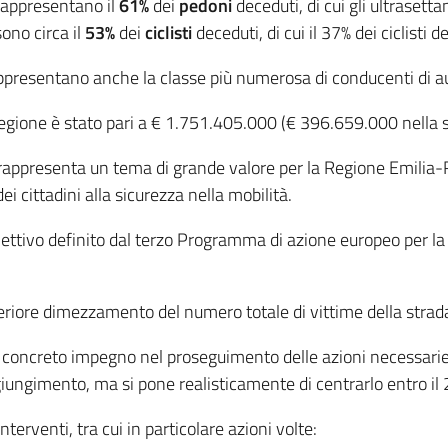
rappresentano il
61%
dei
pedoni
deceduti, di cui gli ultrasett
sono circa il
53%
dei
ciclisti
deceduti, di cui il 37% dei ciclisti
ppresentano anche la classe più numerosa di conducenti di au
egione è stato pari a € 1.751.405.000 (€ 396.659.000 nella 
appresenta un tema di grande valore per la Regione Emilia-R
 cittadini alla sicurezza nella mobilità.
ttivo definito dal terzo Programma di azione europeo per la 
teriore dimezzamento del numero totale di vittime della strad
concreto impegno nel proseguimento delle azioni necessarie p
iungimento, ma si pone realisticamente di centrarlo entro il
erventi, tra cui in particolare azioni volte: