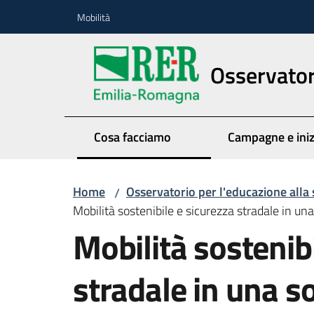
Vai al contenuto
Vai alla navigazione
Vai al footer
Mobilità
Osservatori
Cosa facciamo
Campagne e iniz
Home
Osservatorio per l'educazione alla 
/
Mobilità sostenibile e sicurezza stradale in un
Mobilità sostenib
stradale in una s