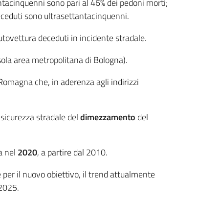
antacinquenni sono pari al 46% dei pedoni morti;
 deceduti sono ultrasettantacinquenni.
tovettura deceduti in incidente stradale.
sola area metropolitana di Bologna).
omagna che, in aderenza agli indirizzi
sicurezza stradale del
dimezzamento
del
a nel
2020
, a partire dal 2010.
er il nuovo obiettivo, il trend attualmente
 2025.