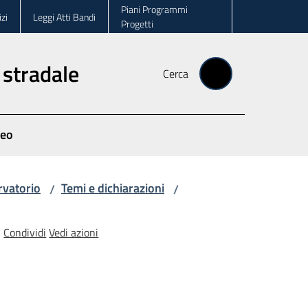
Piani Programmi
zi
Leggi Atti Bandi
Progetti
 stradale
Cerca
deo
rvatorio
Temi e dichiarazioni
/
/
Condividi
Vedi azioni