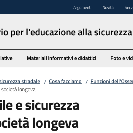
Argomenti
Novità
Servi
o per l'educazione alla sicurezza
iative
Materiali informativi e didattici
Foto e vi
sicurezza stradale
Cosa facciamo
Funzioni dell'Osse
/
/
a società longeva
ile e sicurezza
ocietà longeva