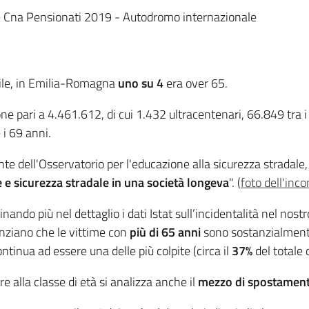
le Cna Pensionati 2019 - Autodromo internazionale
bile, in Emilia-Romagna
uno su 4
era over 65.
ne pari a 4.461.612, di cui 1.432 ultracentenari, 66.849 tra i 
 i 69 anni.
ente dell'Osservatorio per l'educazione alla sicurezza stradale
e e sicurezza stradale in una società longeva
". (
foto dell'inc
ando più nel dettaglio i dati Istat sull’incidentalità nel nostro
nziano che le vittime con
più di 65 anni
sono sostanzialmente
ntinua ad essere una delle più colpite (circa il
37%
del totale 
re alla classe di età si analizza anche il
mezzo di spostamen