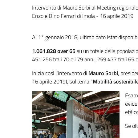
Intervento di Mauro Sorbi al Meeting regiona
Enzo e Dino Ferrari di Imola - 16 aprile 2019
Al 1° gennaio 2018, ultimo dato Istat disponi
1.061.828 over 65
su un totale della popolazio
451.256 tra i 70 e i 79 anni, 259.477 tra i 65 e
Inizia così l'intervento di
Mauro Sorbi
, presid
16 aprile 2019), sul tema "
Mobilità sostenibil
Esamin
evide
età co
Se olt