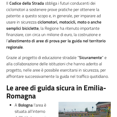
Menu selezionato
Il
Codice della Strada
obbliga i futuri conducenti dei
ciclomotori a sostenere prove pratiche per ottenere la
Materiali
patente: a questo scopo e, in generale, per imparare ad
informativi
usare in sicurezza
ciclomotori, motocicli, moto o anche
e
semplici biciclette
, la Regione ha ritenuto importante
didattici
finanziare, con circa un milione di euro, la costruzione e
l’
allestimento di aree di prova per la guida nel territorio
Foto
regionale
.
e
video
Grazie al progetto di educazione stradale "
Sicuramente
" e
alla collaborazione delle istituzioni che hanno aderito al
progetto, nelle aree è possibile esercitarsi in sicurezza, per
affrontare successivamente la guida nel traffico quotidiano.
Le aree di guida sicura in Emilia-
Mobilità
Romagna
A
Bologna
l'area è
Argomenti
situata all'interno