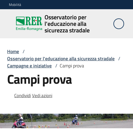
Vai al contenuto
Vai alla navigazione
Vai al footer
Mobilità
Osservatorio per
Osservatorio
l'educazione alla
per
sicurezza stradale
l'educazione
alla
sicurezza
Home
/
stradale
Osservatorio per l'educazione alla sicurezza stradale
/
Campagne e iniziative
/
Campi prova
Campi prova
Cosa
facciamo
Condividi
Vedi azioni
Campagne
e
iniziative