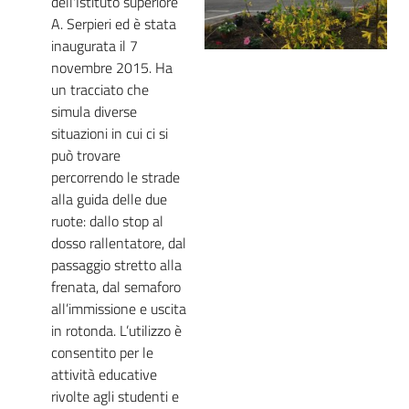
dell'Istituto superiore
Novità
A. Serpieri ed è stata
inaugurata il 7
Servizi
novembre 2015. Ha
un tracciato che
simula diverse
Leggi Atti Bandi
situazioni in cui ci si
può trovare
percorrendo le strade
alla guida delle due
Piani Programmi
ruote: dallo stop al
Progetti
dosso rallentatore, dal
passaggio stretto alla
frenata, dal semaforo
all’immissione e uscita
in rotonda. L’utilizzo è
consentito per le
attività educative
rivolte agli studenti e