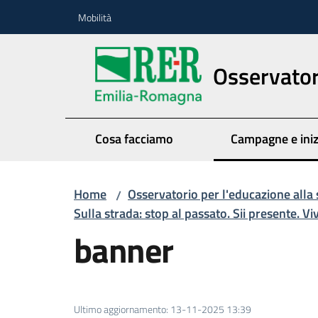
Vai al contenuto
Vai alla navigazione
Vai al footer
Mobilità
Osservatori
Cosa facciamo
Campagne e iniz
Menu seleziona
Home
Osservatorio per l'educazione alla 
/
Sulla strada: stop al passato. Sii presente. Viv
banner
Ultimo aggiornamento
:
13-11-2025 13:39