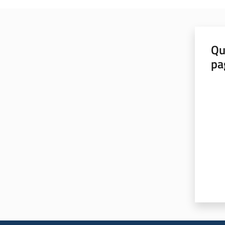
Qu
pa
Valut