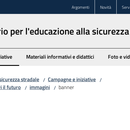
Argomenti
Novità
Servi
o per l'educazione alla sicurezza
iative
Materiali informativi e didattici
Foto e vi
to
sicurezza stradale
Campagne e iniziative
/
/
i il futuro
immagini
banner
/
/