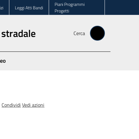
Piani Programmi
zi
Leggi Atti Bandi
Progetti
 stradale
Cerca
deo
Condividi
Vedi azioni