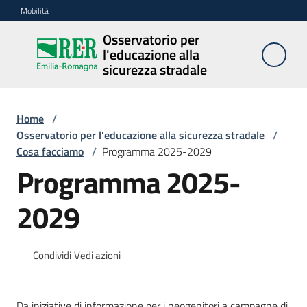
Vai al contenuto
Vai alla navigazione
Vai al footer
Mobilità
Osservatorio per
Osservatorio
l'educazione alla
per
sicurezza stradale
l'educazione
alla
sicurezza
Home
/
stradale
Osservatorio per l'educazione alla sicurezza stradale
/
Cosa facciamo
/
Programma 2025-2029
Programma 2025-
Cosa
2029
facciamo
Condividi
Vedi azioni
Campagne
e
iniziative
Da iniziative di informazione per i neogenitori a campagne di