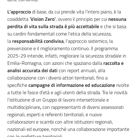
Novità
L’approccio
di base, da cui prende vita l’intero piano, è la
cosiddetta ‘
Vision Zero’
, ovvero il principio per cui
nessuna
Servizi
perdita di vita sulla strada è più accettabile
e che si basa
su cardini fondamentali come l'etica della sicurezza,
Leggi Atti Bandi
la
responsabilità condivisa
, l'approccio sistemico, la
prevenzione e il miglioramento continuo. Il programma
2025-29 intende, infatti, migliorare la sicurezza stradale in
Emilia-Romagna, con azioni che spaziano dalla
raccolta e
Piani Programmi
analisi accurata dei dati
con report annuali, alla
Progetti
collaborazione con i diversi attori territoriali, fino a
specifiche
campagne di informazione ed educazione
rivolte
a tutte le fasce d'età e agli utenti della strada. Tra le novità:
l’istituzione di un Gruppo di lavoro intersettoriale e
multidisciplinare
,
con rappresentanti di diversi assessorati
regionali, esperti e referenti territoriali, e nuove
collaborazioni e scambi con altre istituzioni regionali,
nazionali ed europee, nonché una collaborazione importante
con le prefetture territoriali.