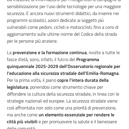
sensibilizzazione per l’uso delle tecnologie per una maggiore
Materiali
sicurezza. E ancora nuovi strumenti didattici, da inserire nei
informativi
programmi scolastici, azioni dedicate ai soggetti più
e
vulnerabili come pedoni, ciclisti e motociclisti, fino a corsi di
didattici
aggiornamento sulle ultime norme del Codice della strada
per le persone più anziane.
Foto
La
prevenzione e la formazione continua
, rivolte a tutte le
e
fasce d’età, sono, infatti, il fulcro del
Programma
video
quinquennale 2025-2029 dell’Osservatorio regionale per
l’educazione alla sicurezza stradale dell’Emilia-Romagna
.
Per la prima volta, il piano
copre l’intera durata della
legislatura
, ponendosi come strumento chiave per
diffondere la cultura della sicurezza stradale, in linea con le
strategie nazionali ed europee. La sicurezza stradale viene
Mobilità
così affrontata non solo come una priorità di prevenzione,
ma anche come
un elemento essenziale per rendere le
Argomenti
città più vivibili
e per promuovere la salute e il benessere
delle comunità.