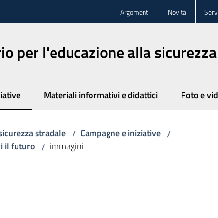
Argomenti
Novità
Servi
o per l'educazione alla sicurezza
iative
Materiali informativi e didattici
Foto e vi
to
sicurezza stradale
Campagne e iniziative
/
/
i il futuro
immagini
/