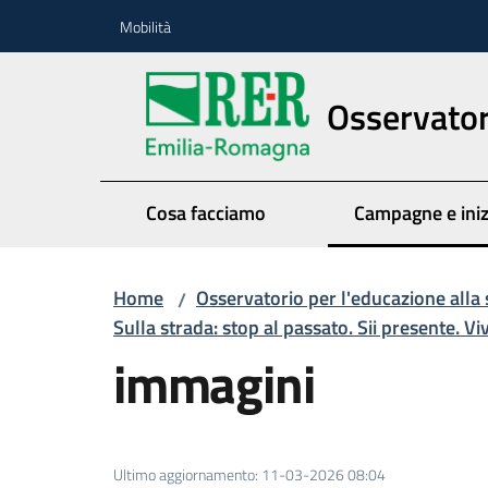
Vai al contenuto
Vai alla navigazione
Vai al footer
Mobilità
Osservatori
Cosa facciamo
Campagne e iniz
Menu seleziona
Home
Osservatorio per l'educazione alla 
/
Sulla strada: stop al passato. Sii presente. Viv
immagini
Ultimo aggiornamento
:
11-03-2026 08:04