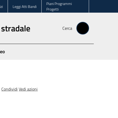
Piani Programmi
zi
Leggi Atti Bandi
Progetti
 stradale
Cerca
deo
Condividi
Vedi azioni