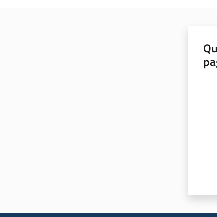
Qu
pa
Valut