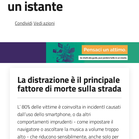
un istante
Menu selezionato
Materiali
informativi
Condividi
Vedi azioni
e
didattici
Foto
e
video
La distrazione è il principale
fattore di morte sulla strada
L’ 80% delle vittime è coinvolta in incidentI causati
Mobilità
dall’uso dello smartphone, o da altri
comportamenti imprudenti - come impostare il
navigatore o ascoltare la musica a volume troppo
Argomenti
alto - che riducono sensibilmente, anche solo per