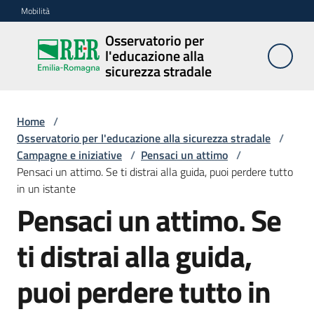
Vai al contenuto
Vai alla navigazione
Vai al footer
Mobilità
Osservatorio per
Osservatorio
l'educazione alla
per
sicurezza stradale
l'educazione
alla
sicurezza
Home
/
stradale
Osservatorio per l'educazione alla sicurezza stradale
/
Campagne e iniziative
/
Pensaci un attimo
/
Pensaci un attimo. Se ti distrai alla guida, puoi perdere tutto
in un istante
Cosa
Pensaci un attimo. Se
facciamo
ti distrai alla guida,
Campagne
puoi perdere tutto in
e
iniziative