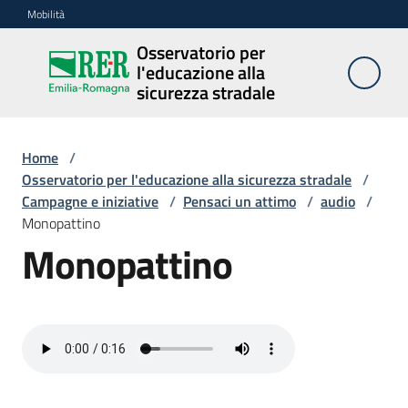
Vai al contenuto
Vai alla navigazione
Vai al footer
Mobilità
Osservatorio per
Osservatorio
l'educazione alla
per
sicurezza stradale
l'educazione
alla
sicurezza
Home
/
stradale
Osservatorio per l'educazione alla sicurezza stradale
/
Campagne e iniziative
/
Pensaci un attimo
/
audio
/
Monopattino
Monopattino
Cosa
facciamo
Campagne
e
iniziative