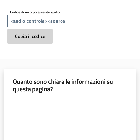
Menu selezionato
Codice di incorporamento audio
Materiali
informativi
e
didattici
Copia il codice
Foto
e
video
Quanto sono chiare le informazioni su
questa pagina?
Valuta da 1 a 5 stelle
Mobilità
Argomenti