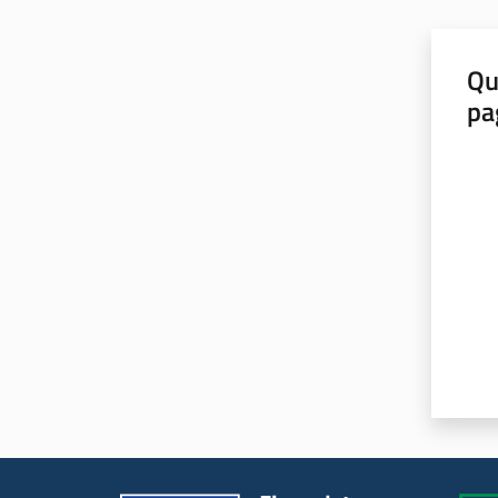
Qu
pa
Valut