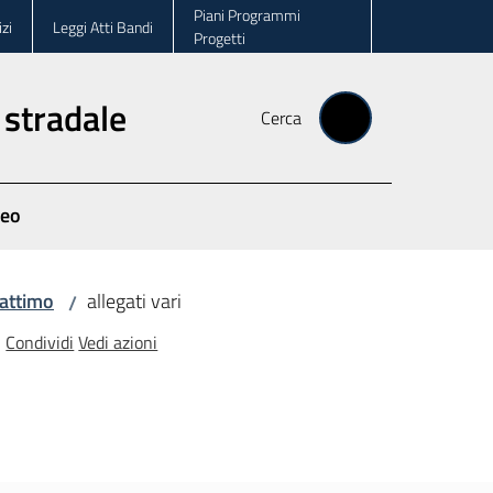
Piani Programmi
zi
Leggi Atti Bandi
Progetti
 stradale
Cerca
deo
 attimo
allegati vari
/
Condividi
Vedi azioni