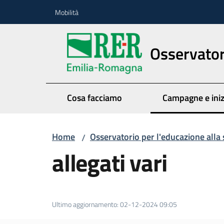
Vai al contenuto
Vai alla navigazione
Vai al footer
Mobilità
Osservatori
Cosa facciamo
Campagne e iniz
Menu seleziona
Home
Osservatorio per l'educazione alla 
/
allegati vari
Ultimo aggiornamento
:
02-12-2024 09:05