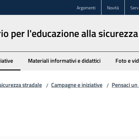
Argomenti
Novità
Servi
o per l'educazione alla sicurezza
iative
Materiali informativi e didattici
Foto e vi
to
sicurezza stradale
Campagne e iniziative
Pensaci un
/
/