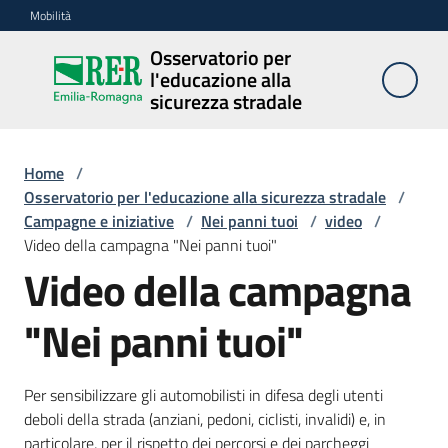
Vai al contenuto
Vai alla navigazione
Vai al footer
Mobilità
Osservatorio per
Osservatorio
l'educazione alla
per
sicurezza stradale
l'educazione
alla
sicurezza
Home
/
stradale
Osservatorio per l'educazione alla sicurezza stradale
/
Campagne e iniziative
/
Nei panni tuoi
/
video
/
Video della campagna "Nei panni tuoi"
Video della campagna
Cosa
facciamo
"Nei panni tuoi"
Campagne
Per sensibilizzare gli automobilisti in difesa degli utenti
e
deboli della strada (anziani, pedoni, ciclisti, invalidi) e, in
iniziative
particolare, per il rispetto dei percorsi e dei parcheggi