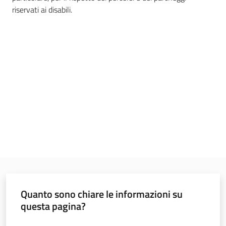
Menu selezionato
riservati ai disabili.
Materiali
informativi
e
didattici
Foto
e
video
Mobilità
Quanto sono chiare le informazioni su
questa pagina?
Argomenti
Valuta da 1 a 5 stelle