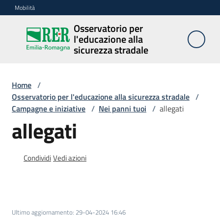
Vai al contenuto
Vai alla navigazione
Vai al footer
Mobilità
Osservatorio per
Osservatorio
l'educazione alla
per
sicurezza stradale
l'educazione
alla
sicurezza
Home
/
stradale
Osservatorio per l'educazione alla sicurezza stradale
/
Campagne e iniziative
/
Nei panni tuoi
/
allegati
allegati
Cosa
facciamo
Condividi
Vedi azioni
Campagne
e
Ultimo aggiornamento
:
29-04-2024 16:46
iniziative