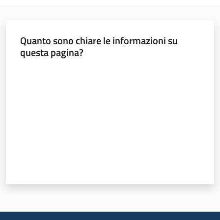
Menu selezionato
Materiali
informativi
Quanto sono chiare le informazioni su
e
questa pagina?
didattici
Valuta da 1 a 5 stelle
Foto
e
video
Mobilità
Argomenti