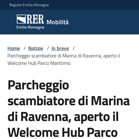
Vai al contenuto
Vai alla navigazione
Vai al footer
Regione Emilia-Romagna
Mobilità
Mobilità
Argomenti
Home
/
Notizie
/
In breve
/
Parcheggio scambiatore di Marina di Ravenna, aperto il
Welcome Hub Parco Marittimo
Novità
Parcheggio
Salta al contenuto
scambiatore di Marina
Servizi
di Ravenna, aperto il
Leggi
Atti
Welcome Hub Parco
Bandi