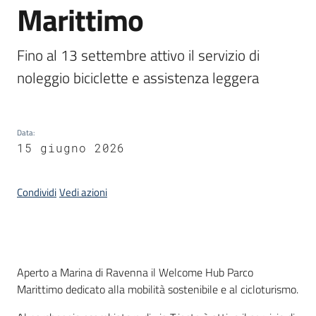
Marittimo
Piani
Programmi
Progetti
Fino al 13 settembre attivo il servizio di 
noleggio biciclette e assistenza leggera
Data
:
Osservatorio
15 giugno 2026
educazione
sicurezza
stradale
Condividi
Vedi azioni
Seguici
Introduzione
su
Aperto a Marina di Ravenna il Welcome Hub Parco
Marittimo dedicato alla mobilità sostenibile e al cicloturismo.