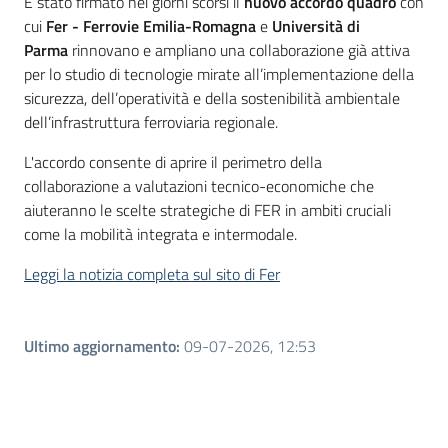
Introduzione
È stato firmato nei giorni scorsi il
nuovo accordo quadro
con
cui
Fer - Ferrovie Emilia-Romagna
e
Università di
Parma
rinnovano e ampliano una collaborazione già attiva
per lo studio di tecnologie mirate all’implementazione della
sicurezza, dell’operatività e della sostenibilità ambientale
dell’infrastruttura ferroviaria regionale.
L'accordo
consente di aprire il perimetro della
collaborazione a valutazioni tecnico-economiche che
aiuteranno le scelte strategiche di FER in ambiti cruciali
come la mobilità integrata e intermodale.
Leggi la notizia completa sul sito di Fer
Ultimo aggiornamento
:
09-07-2026, 12:53