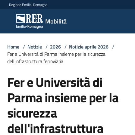
Vai al contenuto
Vai alla navigazione
Vai al footer
Regione Emilia-Romagna
Mobilità
Mobilità
Argomenti
Home
/
Notizie
/
2026
/
Notizie aprile 2026
/
Fer e Università di Parma insieme per la sicurezza
dell'infrastruttura ferroviaria
Novità
Fer e Università di
Salta al contenuto
Parma insieme per la
Servizi
sicurezza
Leggi
Atti
dell'infrastruttura
Bandi