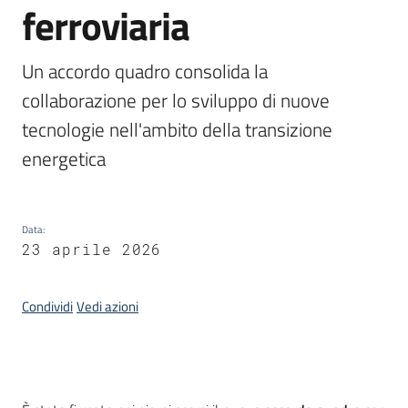
ferroviaria
Piani
Programmi
Progetti
Un accordo quadro consolida la 
collaborazione per lo sviluppo di nuove 
tecnologie nell'ambito della transizione 
energetica
Osservatorio
educazione
sicurezza
Data
:
stradale
23 aprile 2026
Condividi
Vedi azioni
Seguici
su