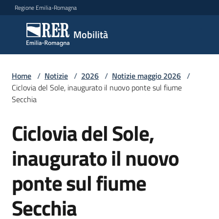
Vai al contenuto
Vai alla navigazione
Vai al footer
Regione Emilia-Romagna
Mobilità
Mobilità
Argomenti
Home
/
Notizie
/
2026
/
Notizie maggio 2026
/
Ciclovia del Sole, inaugurato il nuovo ponte sul fiume
Secchia
Novità
Ciclovia del Sole,
Salta al contenuto
inaugurato il nuovo
Servizi
ponte sul fiume
Leggi
Atti
Secchia
Bandi