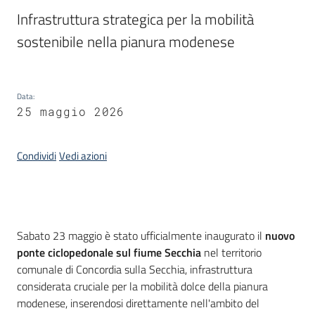
Piani
Infrastruttura strategica per la mobilità 
Programmi
sostenibile nella pianura modenese
Progetti
Data
:
25 maggio 2026
Osservatorio
educazione
Condividi
Vedi azioni
sicurezza
stradale
Introduzione
Sabato 23 maggio è stato ufficialmente inaugurato il
nuovo
Seguici
ponte ciclopedonale sul fiume Secchia
nel territorio
su
comunale di Concordia sulla Secchia, infrastruttura
considerata cruciale per la mobilità dolce della pianura
modenese, inserendosi direttamente nell'ambito del