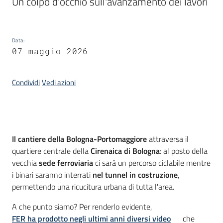
Un colpo d'occhio sull'avanzamento dei lavori
Piani
Programmi
Progetti
Data
:
07 maggio 2026
Condividi
Vedi azioni
Osservatorio
educazione
sicurezza
stradale
Introduzione
Il cantiere della Bologna-Portomaggiore
attraversa il
quartiere centrale della
Cirenaica di Bologna
: al posto della
vecchia
sede ferroviaria
ci sarà un percorso ciclabile mentre
i binari saranno interrati
nel tunnel in costruzione
,
Seguici
permettendo una ricucitura urbana di tutta l'area.
su
A che punto siamo? Per renderlo evidente,
FER ha prodotto negli ultimi anni diversi video
che