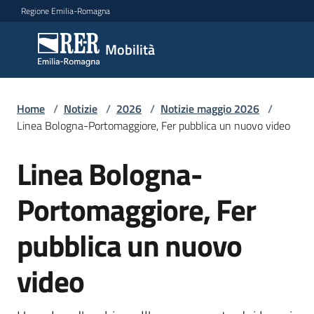
Vai al contenuto
Vai alla navigazione
Vai al footer
Regione Emilia-Romagna
Mobilità
Mobilità
Argomenti
Home
/
Notizie
/
2026
/
Notizie maggio 2026
/
Linea Bologna-Portomaggiore, Fer pubblica un nuovo video
Linea Bologna-
Salta al contenuto
Novità
Portomaggiore, Fer
Servizi
pubblica un nuovo
Leggi
video
Atti
Bandi