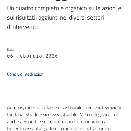
Piani
Un quadro completo e organico sulle azioni e 
Programmi
sui risultati raggiunti nei diversi settori 
Progetti
d’intervento
Data
:
06 febbraio 2026
Osservatorio
educazione
sicurezza
Condividi
Vedi azioni
stradale
Seguici
Introduzione
Autobus, mobilità ciclabile e sostenibile, treni e integrazione
su
tariffaria. Strade e sicurezza stradale. Merci e logistica, ma
anche aeroporti e settore idroviario. Un panorama a
trecentosessanta gradi sulla mobilità e sui trasporti in