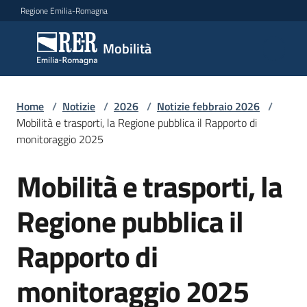
Vai al contenuto
Vai alla navigazione
Vai al footer
Regione Emilia-Romagna
Mobilità
Mobilità
Argomenti
Home
/
Notizie
/
2026
/
Notizie febbraio 2026
/
Mobilità e trasporti, la Regione pubblica il Rapporto di
monitoraggio 2025
Novità
Mobilità e trasporti, la
Salta al contenuto
Regione pubblica il
Servizi
Rapporto di
Leggi
Atti
monitoraggio 2025
Bandi