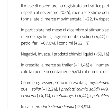
Il mese di novembre ha registrato un traffico par
rispetto al novembre 2024), mentre le stime de
tonnellate di merce movimentata ( +22,1% rispet
In particolare nel mese di dicembre si stimano seg
merceologiche: gli agroalimentari solidi (+4,4%) e l
petroliferi (+67,6%), i concimi (+62,1%).
Negativi, invece, i prodotti chimici liquidi (-59,1%
In crescita la merce su trailer (+11,4%) e il numero
calo la merce in container (-5,4%) e il numero dei
Come progressivo, sono in crescita gli
agroaliment
quelli
solidi
(+12,2%), i
prodotti chimici
solidi
(+49,
i
concimi
(+4,1%), i
metallurgici
(+4,4%), i
petroliferi
In calo i
prodotti chimici liquidi
(-23,9%).