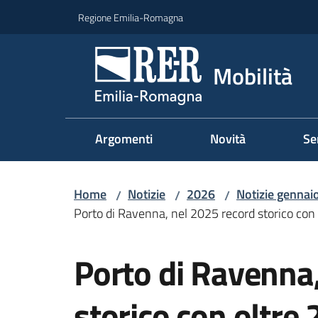
Vai al contenuto
Vai alla navigazione
Vai al footer
Regione Emilia-Romagna
Mobilità
Argomenti
Novità
Se
Home
Notizie
2026
Notizie gennai
/
/
/
Porto di Ravenna, nel 2025 record storico con 
Salta al contenuto
Porto di Ravenna
storico con oltre 