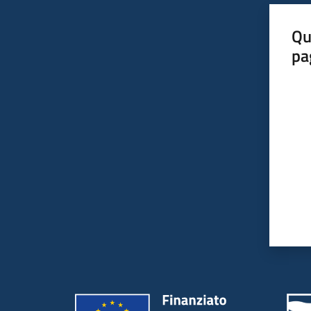
Qu
pa
Valut