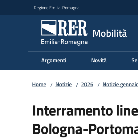
Vai al contenuto
Vai alla navigazione
Vai al footer
Regione Emilia-Romagna
Mobilità
Argomenti
Novità
Se
Home
Notizie
2026
Notizie gennai
/
/
/
Salta al contenuto
Interramento line
Bologna-Portomagg