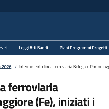
rvizi
Leggi Atti Bandi
Piani Programmi Progetti
o 2026
Interramento linea ferroviaria Bologna-Portomaggiore
/
a ferroviaria
iore (Fe), iniziati i