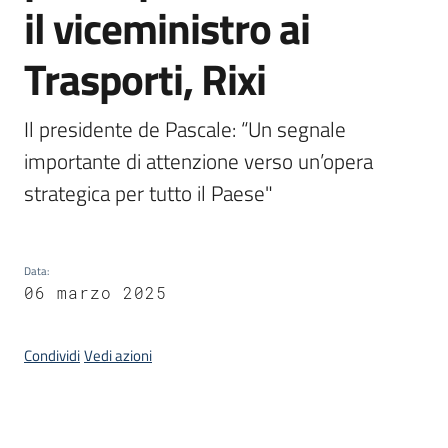
il viceministro ai
Piani
Programmi
Trasporti, Rixi
Progetti
Il presidente de Pascale: “Un segnale 
importante di attenzione verso un’opera 
strategica per tutto il Paese"
Osservatorio
educazione
sicurezza
stradale
Data
:
06 marzo 2025
Condividi
Vedi azioni
Seguici
su