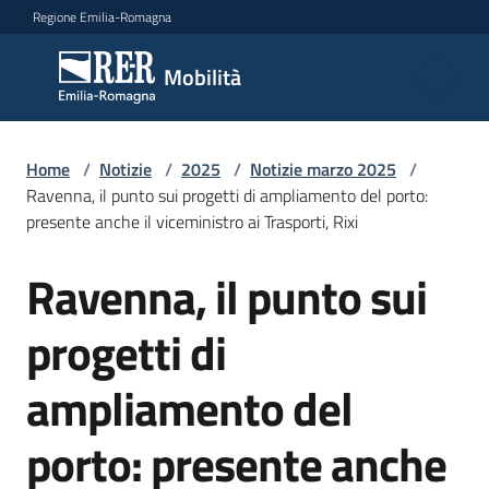
Vai al contenuto
Vai alla navigazione
Vai al footer
Regione Emilia-Romagna
Mobilità
Mobilità
Argomenti
Home
/
Notizie
/
2025
/
Notizie marzo 2025
/
Ravenna, il punto sui progetti di ampliamento del porto:
presente anche il viceministro ai Trasporti, Rixi
Novità
Ravenna, il punto sui
Salta al contenuto
progetti di
Servizi
ampliamento del
Leggi
Atti
porto: presente anche
Bandi