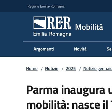
Vai al contenuto
Vai alla navigazione
Vai al footer
Regione Emilia-Romagna
Mobilità
Argomenti
Novità
Se
Home
Notizie
2025
Notizie gennai
/
/
/
Salta al contenuto
Parma inaugura u
mobilità: nasce il