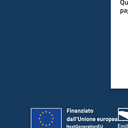
Qu
pa
Valut