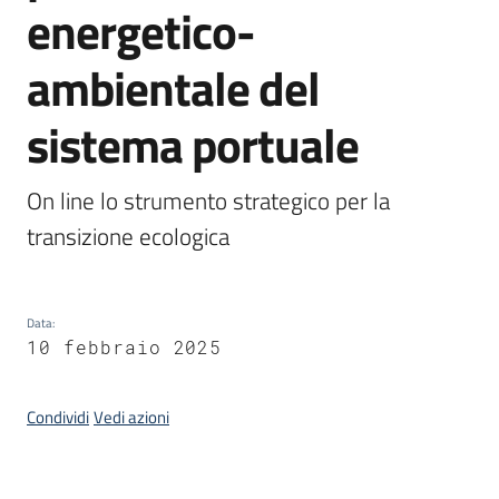
energetico-
Piani
Programmi
ambientale del
Progetti
sistema portuale
On line lo strumento strategico per la 
Osservatorio
transizione ecologica
educazione
sicurezza
stradale
Data
:
10 febbraio 2025
Seguici
Condividi
Vedi azioni
su