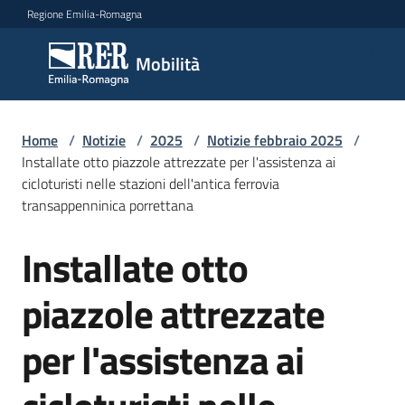
Vai al contenuto
Vai alla navigazione
Vai al footer
Regione Emilia-Romagna
Mobilità
Mobilità
Argomenti
Home
/
Notizie
/
2025
/
Notizie febbraio 2025
/
Installate otto piazzole attrezzate per l'assistenza ai
cicloturisti nelle stazioni dell'antica ferrovia
transappenninica porrettana
Novità
Installate otto
Salta al contenuto
Servizi
piazzole attrezzate
Leggi
per l'assistenza ai
Atti
Bandi