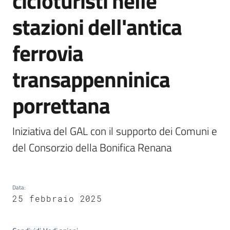
cicloturisti nelle
Piani
stazioni dell'antica
Programmi
Progetti
ferrovia
transappenninica
porrettana
Osservatorio
educazione
sicurezza
Iniziativa del GAL con il supporto dei Comuni e 
stradale
del Consorzio della Bonifica Renana
Seguici
Data
:
su
25 febbraio 2025