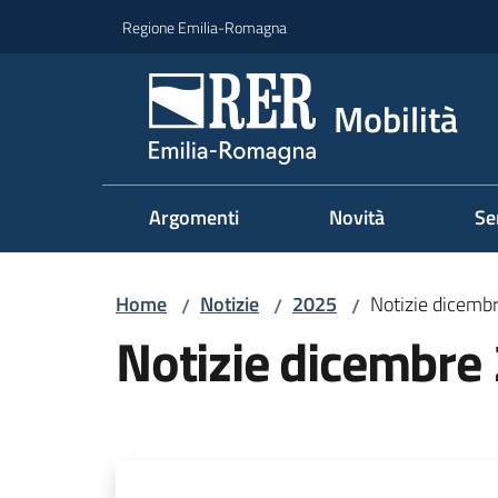
Vai al contenuto
Vai alla navigazione
Vai al footer
Regione Emilia-Romagna
Mobilità
Argomenti
Novità
Se
Home
Notizie
2025
Notizie dicemb
/
/
/
Notizie dicembre