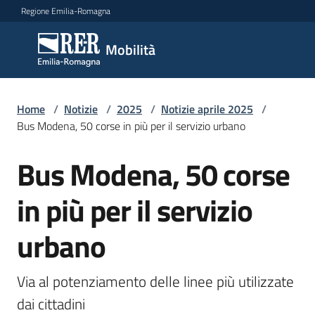
Vai al contenuto
Vai alla navigazione
Vai al footer
Regione Emilia-Romagna
Mobilità
Mobilità
Argomenti
Home
/
Notizie
/
2025
/
Notizie aprile 2025
/
Bus Modena, 50 corse in più per il servizio urbano
Bus Modena, 50 corse
Salta al contenuto
Novità
in più per il servizio
Servizi
urbano
Leggi
Atti
Via al potenziamento delle linee più utilizzate 
Bandi
dai cittadini