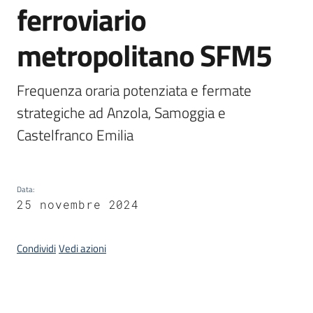
ferroviario
Piani
Programmi
metropolitano SFM5
Progetti
Frequenza oraria potenziata e fermate 
strategiche ad Anzola, Samoggia e 
Castelfranco Emilia
Osservatorio
educazione
sicurezza
stradale
Data
:
25 novembre 2024
Condividi
Vedi azioni
Seguici
su