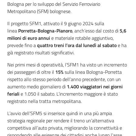
Bologna per lo sviluppo del Servizio Ferroviario
Metropolitano (SFM) bolognese.
Il progetto SFM1, attivato il 9 giugno 2024 sulla
linea
Porretta-Bologna-Pianoro
, anch’esso dal costo di
5,6
milioni di euro annui
e materiale rotabile aggiuntivo,
prevede fino a
quattro treni l’ora dal lunedì al sabato
e ha
già registrato risultati significativi.
Nei primi mesi di operatività, l’SFM1 ha visto un incremento
dei passeggeri di oltre il
15%
sulla linea Bologna-Porretta
rispetto allo stesso periodo dell’anno precedente, con un
aumento medio giornaliero di
1.400 viaggiatori
nei giorni
feriali
e 1.050 il sabato. L’incremento maggiore è stato
registrato nella tratta metropolitana.
L’avvio dell’SFM5 si inserisce quindi in una più ampia
strategia regionale per rendere il treno un’alternativa
competitiva all’auto privata, migliorando la connettività e
rispondendo alle esigenze dei cittadini anche lungo l’asse