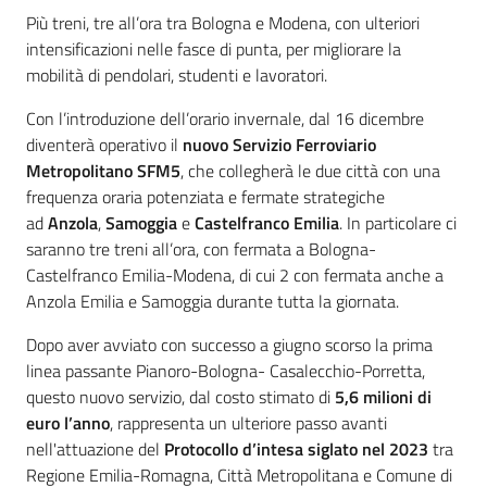
Introduzione
Più treni, tre all’ora tra Bologna e Modena, con ulteriori
intensificazioni nelle fasce di punta, per migliorare la
mobilità di pendolari, studenti e lavoratori.
Con l’introduzione dell’orario invernale, dal 16 dicembre
diventerà operativo il
nuovo Servizio Ferroviario
Metropolitano SFM5
, che collegherà le due città con una
frequenza oraria potenziata e fermate strategiche
ad
Anzola
,
Samoggia
e
Castelfranco Emilia
. In particolare ci
saranno tre treni all’ora, con fermata a Bologna-
Castelfranco Emilia-Modena, di cui 2 con fermata anche a
Anzola Emilia e Samoggia durante tutta la giornata.
Dopo aver avviato con successo a giugno scorso la prima
linea passante Pianoro-Bologna- Casalecchio-Porretta,
questo nuovo servizio, dal costo stimato di
5,6 milioni di
euro
l’anno
, rappresenta un ulteriore passo avanti
nell'attuazione del
Protocollo d’intesa siglato nel 2023
tra
Regione Emilia-Romagna, Città Metropolitana e Comune di