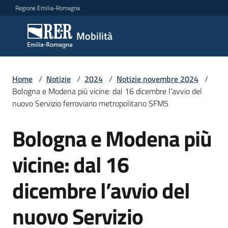
Vai al contenuto
Vai alla navigazione
Vai al footer
Regione Emilia-Romagna
Mobilità
Mobilità
Argomenti
Home
/
Notizie
/
2024
/
Notizie novembre 2024
/
Bologna e Modena più vicine: dal 16 dicembre l’avvio del
nuovo Servizio ferroviario metropolitano SFM5
Novità
Bologna e Modena più
Salta al contenuto
vicine: dal 16
Servizi
dicembre l’avvio del
Leggi
Atti
nuovo Servizio
Bandi