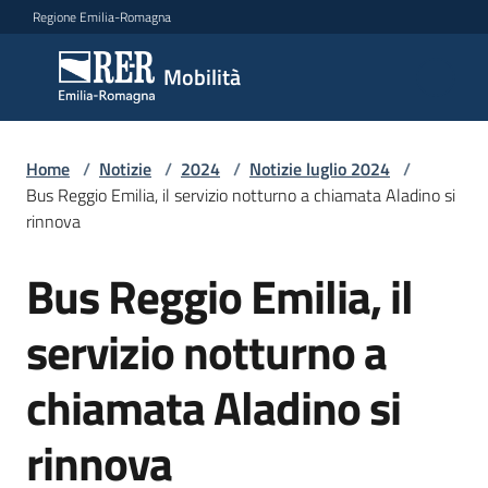
Vai al contenuto
Vai alla navigazione
Vai al footer
Regione Emilia-Romagna
Mobilità
Mobilità
Argomenti
Home
/
Notizie
/
2024
/
Notizie luglio 2024
/
Bus Reggio Emilia, il servizio notturno a chiamata Aladino si
rinnova
Novità
Bus Reggio Emilia, il
Salta al contenuto
servizio notturno a
Servizi
chiamata Aladino si
Leggi
Atti
rinnova
Bandi