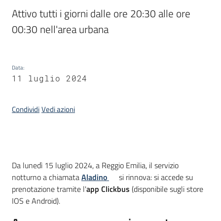
Piani
Attivo tutti i giorni dalle ore 20:30 alle ore 
Programmi
00:30 nell'area urbana
Progetti
Data
:
11 luglio 2024
Osservatorio
educazione
Condividi
Vedi azioni
sicurezza
stradale
Introduzione
Da lunedì 15 luglio 2024, a Reggio Emilia, il servizio
Seguici
notturno a chiamata
Aladino
si rinnova: si accede su
su
prenotazione tramite l'
app Clickbus
(disponibile sugli store
IOS e Android).