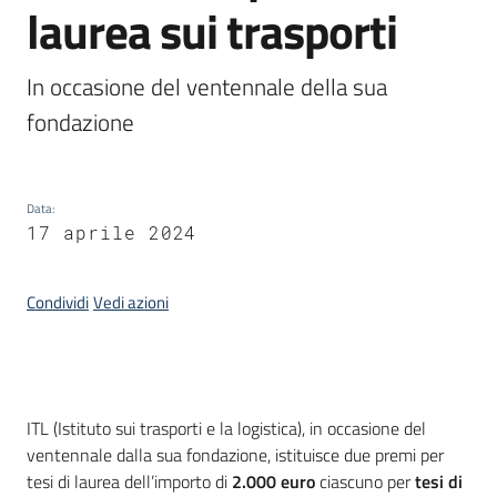
laurea sui trasporti
Piani
Programmi
Progetti
In occasione del ventennale della sua 
fondazione
Data
:
Osservatorio
17 aprile 2024
educazione
sicurezza
stradale
Condividi
Vedi azioni
Seguici
Introduzione
su
ITL (Istituto sui trasporti e la logistica), in occasione del
ventennale dalla sua fondazione, istituisce due premi per
tesi di laurea dell’importo di
2.000 euro
ciascuno per
tesi di