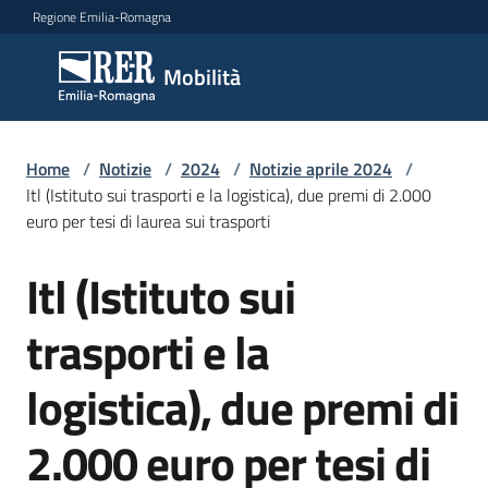
Vai al contenuto
Vai alla navigazione
Vai al footer
Regione Emilia-Romagna
Mobilità
Mobilità
Argomenti
Home
/
Notizie
/
2024
/
Notizie aprile 2024
/
Itl (Istituto sui trasporti e la logistica), due premi di 2.000
euro per tesi di laurea sui trasporti
Novità
Itl (Istituto sui
Salta al contenuto
trasporti e la
Servizi
logistica), due premi di
Leggi
Atti
2.000 euro per tesi di
Bandi