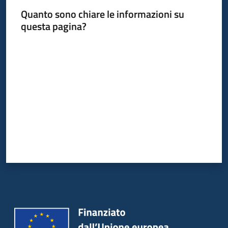
Piani
Quanto sono chiare le informazioni su
Programmi
questa pagina?
Progetti
Valuta da 1 a 5 stelle
Osservatorio
educazione
sicurezza
stradale
Seguici
su