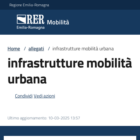
Vai al contenuto
Vai alla navigazione
Vai al footer
Regione Emilia-Romagna
Mobilità
Mobilità
Argomenti
Home
/
allegati
/
infrastrutture mobilità urbana
infrastrutture mobilità
urbana
Novità
Condividi
Vedi azioni
Servizi
Leggi
Ultimo aggiornamento
:
10-03-2025 13:57
Atti
Bandi