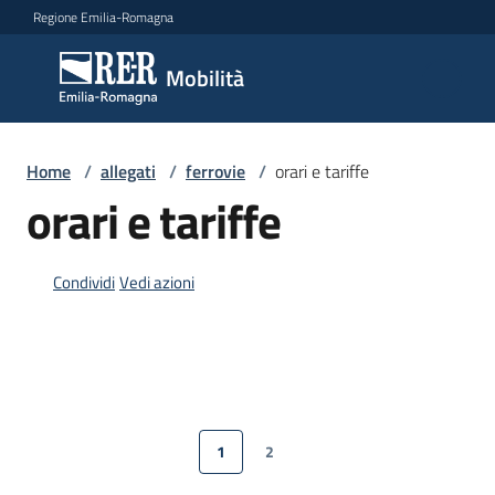
Vai al contenuto
Vai alla navigazione
Vai al footer
Regione Emilia-Romagna
Mobilità
Mobilità
Argomenti
Home
/
allegati
/
ferrovie
/
orari e tariffe
orari e tariffe
Novità
Condividi
Vedi azioni
Servizi
Leggi
Atti
1
2
Bandi
Pagina precedente
Pagina
Pagina
Pagina successiva