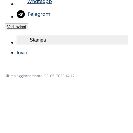
Whatsapp
Piani
Telegram
Programmi
Vedi azioni
Progetti
Stampa
Invia
Osservatorio
educazione
Ultimo aggiornamento
:
23-05-2023 14:12
sicurezza
stradale
Seguici
su