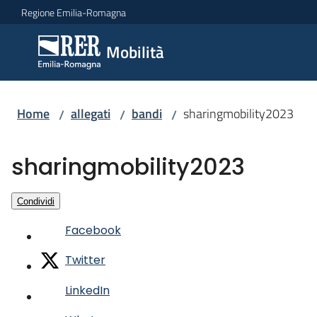
Vai al contenuto
Vai alla navigazione
Vai al footer
Regione Emilia-Romagna
Mobilità
Mobilità
Argomenti
Home
allegati
bandi
sharingmobility2023
/
/
/
sharingmobility2023
Novità
Condividi
Servizi
Facebook
Twitter
Leggi
Atti
LinkedIn
Bandi